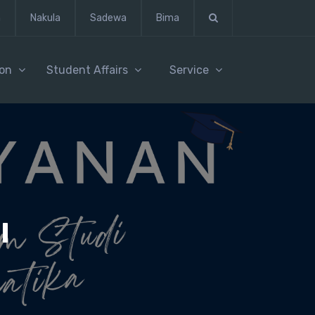
n
Nakula
Sadewa
Bima
ion
Student Affairs
Service
I