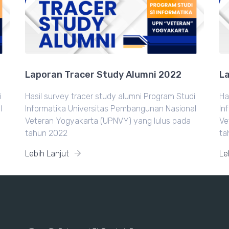
Laporan Tracer Study Alumni 2022
La
i
Hasil survey tracer study alumni Program Studi
Ha
l
Informatika Universitas Pembangunan Nasional
In
Veteran Yogyakarta (UPNVY) yang lulus pada
Ve
tahun 2022
ta
Lebih Lanjut
Le