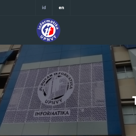
id
en