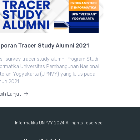
poran Tracer Study Alumni 2021
sil survey tracer study alumni Program Studi
formatika Universitas Pembangunan Nasional
teran Yogyakarta (UPNVY) yang lulus pada
hun 2021
bih Lanjut
Informatika UNPVY 2024 All rights reserved.