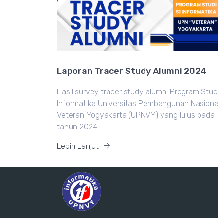
Laporan Tracer Study Alumni 2024
Hasil survey tracer study alumni Program Stud
Informatika Universitas Pembangunan Nasiona
Veteran Yogyakarta (UPNVY) yang lulus pada
tahun 2024
Lebih Lanjut