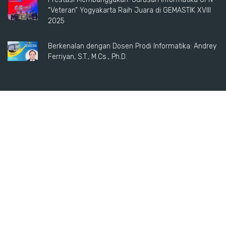
“Veteran” Yogyakarta Raih Juara di GEMASTIK XVIII
2025
Berkenalan dengan Dosen Prodi Informatika: Andrey
Ferriyan, S.T., M.Cs., Ph.D.